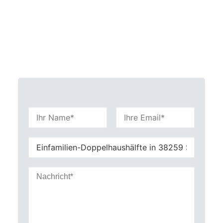
Bitte
lasse
dieses
Feld
leer.