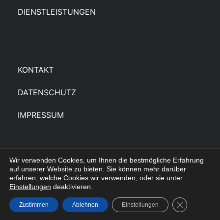
DIENSTLEISTUNGEN
KONTAKT
DATENSCHUTZ
IMPRESSUM
Wir verwenden Cookies, um Ihnen die bestmögliche Erfahrung
auf unserer Website zu bieten. Sie können mehr darüber
erfahren, welche Cookies wir verwenden, oder sie unter
© 2026 bisauktion: Aktuelle Auktionen u. Verkäufe
Einstellungen
deaktivieren.
GDPR Cookie
Zustimmen
Ablehnen
Einstellungen